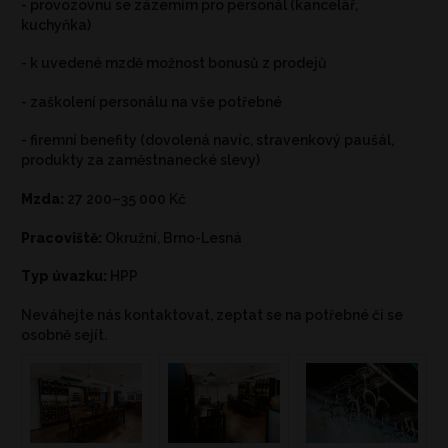
- provozovnu se zázemím pro personál (kancelář,
kuchyňka)
- k uvedené mzdě možnost bonusů z prodejů
- zaškolení personálu na vše potřebné
- firemní benefity (dovolená navíc, stravenkový paušál,
produkty za zaměstnanecké slevy)
Mzda:
27 200–35 000 Kč
Pracoviště:
Okružní, Brno-Lesná
Typ úvazku:
HPP
Neváhejte nás kontaktovat, zeptat se na potřebné či se
osobně sejít.