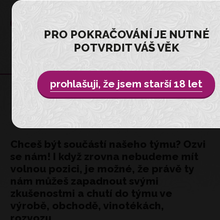
PRO POKRAČOVÁNÍ JE NUTNÉ
POTVRDIT VÁŠ VĚK
prohlašuji, že jsem starší 18 let
KARIÉRA
Chceš být součástí našeho týmu? Ozvi
se nám! I když zrovna nebudeme mít
volnou pozici, je možné, že právě ty
nám můžeš zapadnout svými
zkušenostmi a chutí do týmu ve
výrobě, obchodě, vinotékách,
rozvozu.