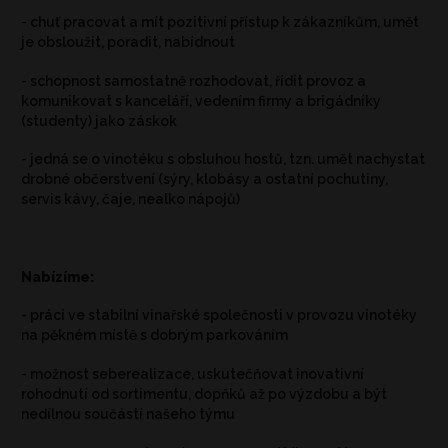
- chuť pracovat a mít pozitivní přístup k zákazníkům, umět
je obsloužit, poradit, nabídnout
- schopnost samostatně rozhodovat, řídit provoz a
komunikovat s kanceláří, vedením firmy a brigádníky
(studenty) jako záskok
- jedná se o vinotéku s obsluhou hostů, tzn. umět nachystat
drobné občerstvení (sýry, klobásy a ostatní pochutiny,
servis kávy, čaje, nealko nápojů)
Nabízíme:
- práci ve stabilní vinařské společnosti v provozu vinotéky
na pěkném místě s dobrým parkováním
- možnost seberealizace, uskutečňovat inovativní
rohodnutí od sortimentu, dopňků až po výzdobu a být
nedílnou součástí našeho týmu