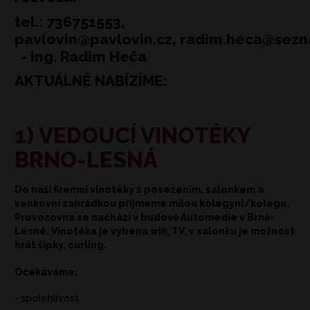
tel.: 736751553,
pavlovin@pavlovin.cz, radim.heca@sez
- ing. Radim Heča
AKTUÁLNĚ NABÍZÍME:
1) VEDOUCÍ VINOTÉKY
BRNO-LESNÁ
Do naší firemní vinotéky s posezením, salonkem a
venkovní zahrádkou přijmeme milou kolegyni/kolegu.
Provozovna se nachází v budově Automedie v Brně-
Lesné. Vinotéka je vybena wifi, TV, v salonku je možnost
hrát šipky, curling.
Očekáváme:
- spolehlivost