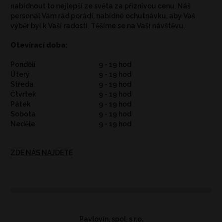
nabídnout to nejlepší ze světa za přiznivou cenu. Náš
personál Vám rád porádí, nabídné ochutnávku, aby Váš
výběr byl k Vaší radosti. Těšíme se na Vaší návštěvu.
Otevírací doba:
Pondělí
9 - 19 hod
Úterý
9 - 19 hod
Středa
9 - 19 hod
Čtvrtek
9 - 19 hod
Pátek
9 - 19 hod
Sobota
9 - 19 hod
Neděle
9 - 19 hod
ZDE NÁS NAJDETE
Pavlovín, spol. s r.o.