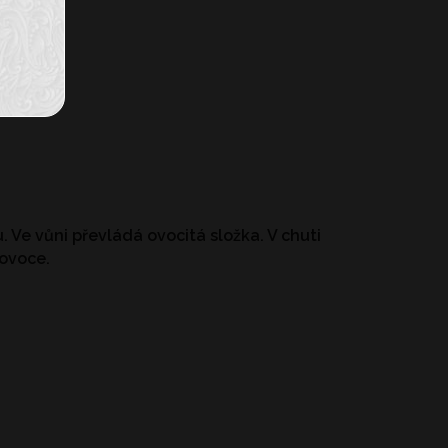
 Ve vůni převládá ovocitá složka. V chuti
 ovoce.